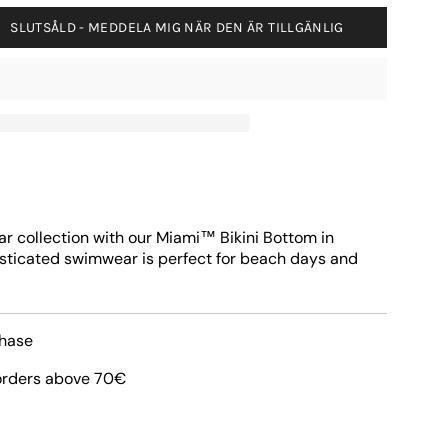
SLUTSÅLD - MEDDELA MIG NÄR DEN ÄR TILLGÄNLIG
r collection with our Miami™ Bikini Bottom in
isticated swimwear is perfect for beach days and
hase
 orders above 70€