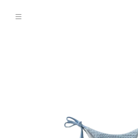
Skippa
content