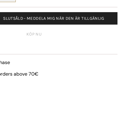
SLUTSÅLD - MEDDELA MIG NÄR DEN ÄR TILLGÄNLIG
KÖP NU
hase
 orders above 70€