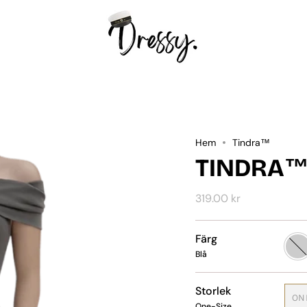
Hem
Tindra™
TINDRA
319.00 kr
Färg
Blå
Blå
Storlek
ON
One-Size