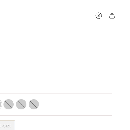
Konto
™
Vit
Svart
Brun
E-SIZE